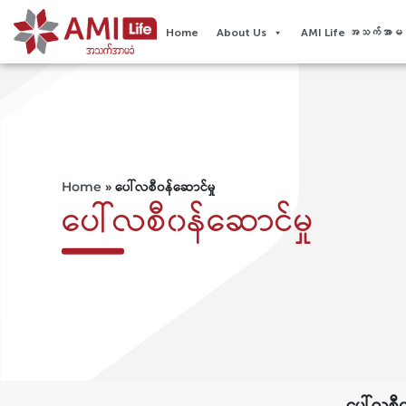
Home
About Us
AMI Life အသက်အာမခံ
Home
»
ပေါ်လစီ၀န်ဆောင်မှု
ပေါ်လစီ၀န်ဆောင်မှု
ပေါ်လစီ၀