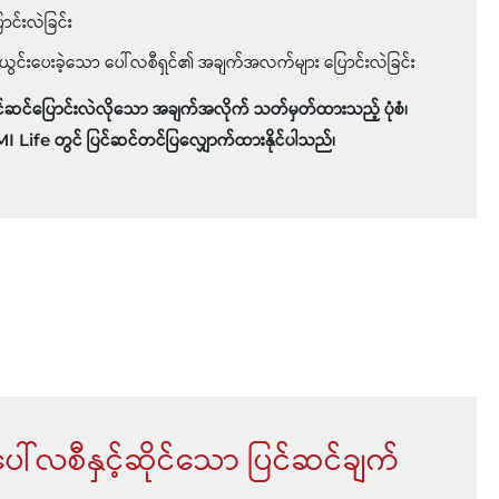
ောင်းလဲခြင်း
ယွင်းပေးခဲ့သော ပေါ်လစီရှင်၏ အချက်အလက်များ ပြောင်းလဲခြင်း
ြင်ဆင်ပြောင်းလဲလိုသော အချက်အလိုက် သတ်မှတ်ထားသည့် ပုံစံ၊
Life တွင် ပြင်ဆင်တင်ပြလျှောက်ထားနိုင်ပါသည်၊
ေါ်လစီနှင့်ဆိုင်သော ပြင်ဆင်ချက်