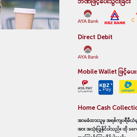
ဘဏ်ဖြင့်ပေးသွင်းခြင်း
Direct Debit
Mobile Wallet ဖြင့်ပေးသ
Home Cash Collectio
အာမခံထားသူမှ အရစ်ကျပရီမီယံ
အား အသုံးပြုနိုင်ပါသည်။ ထို se