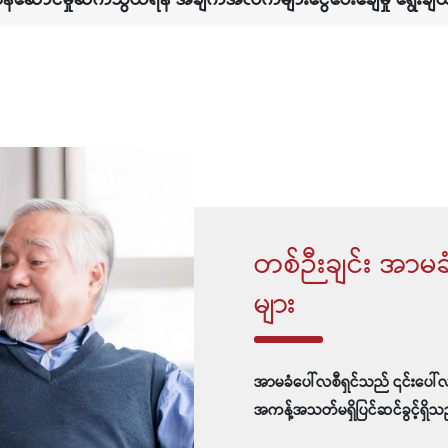
တစ်ဉီးချင်း အာမခ
များ
အာမခံပေါ်လစီရှင်သည် ၎င်းပေါ်
အကန့်အသတ်မရှိပြင်ဆင်ခွင့်ရှိသ