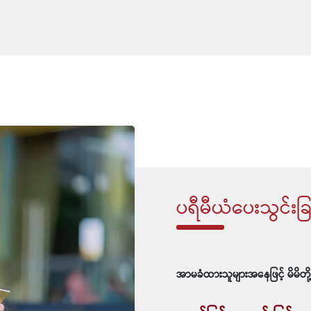
ပရီမီယံပေးသွင်းခြ
အာမခံထားသူများအနေဖြင့် မိမိတို