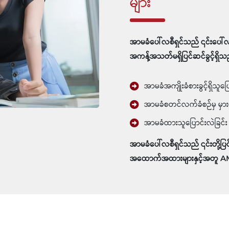
များ
အာမခံပေါ်လစီရှင်သည် ၎င်းပေါ်
အကန့်အသတ်မရှိပြင်ဆင်ခွင့်ရှိသ
အာမခံအကျိုးခံစားခွင့်ရှိသူပြ
အာမခံစတင်လက်ခံစဉ်မှ မှား
အာမခံထားသူပြောင်းလဲခြင်း န
အာမခံပေါ်လစီရှင်သည် ၎င်းတို့ပ
အထောက်အထားများနှင့်အတူ AMI 