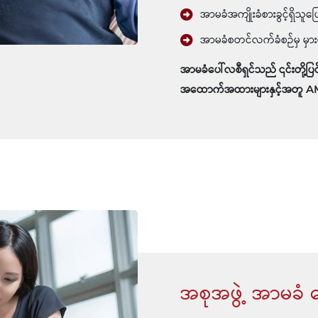
အာမခံအကျိုးခံစားခွင့်ရှိသူပြ
အာမခံစတင်လက်ခံစဉ်မှ မှား
အာမခံပေါ်လစီရှင်သည် ၎င်းတို့ပ
အထောက်အထားများနှင့်အတူ AMI 
အစုအဖွဲ့ အာမခံ ပ