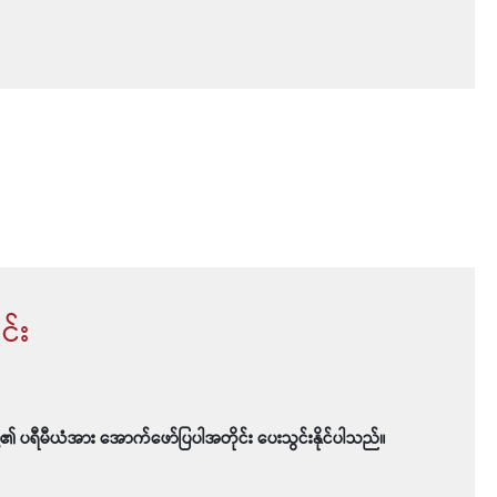
င်း
့၏ ပရီမီယံအား အောက်ဖော်ပြပါအတိုင်း ပေးသွင်းနိုင်ပါသည်။