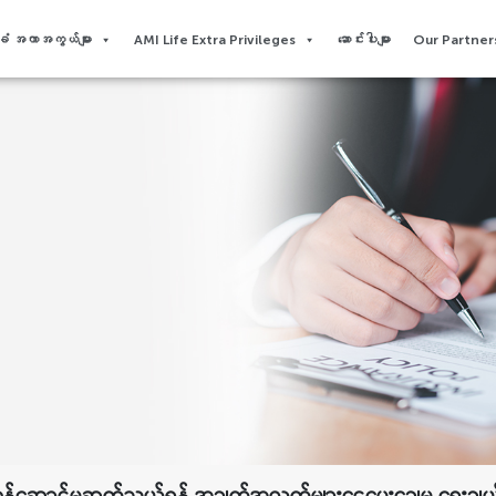
 အကာအကွယ်များ
AMI Life Extra Privileges​
ဆောင်းပါးများ
Our Partners
န်ဆောင်မှု
ဆက်သွယ်ရန် အချက်အလက်များ
ငွေပေးချေမှု ရွေးခ