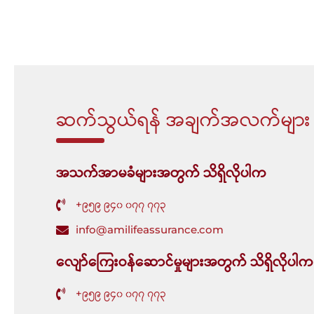
ဆက်သွယ်ရန် အချက်အလက်များ
အသက်အာမခံများအတွက် သိရှိလိုပါက
+၉၅၉ ၉၄၀ ၀၇၇ ၇၇၃
info@amilifeassurance.com
လျော်ကြေးဝန်ဆောင်မှုများအတွက် သိရှိလိုပါက
+၉၅၉ ၉၄၀ ၀၇၇ ၇၇၃