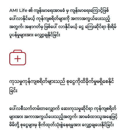
AMI Life ၏ ကျန်းမာရေးအာမခံ မှ ကျန်းမာရေးကြောင့်ဖြစ်
ပေါ်လာနိုင်မယ့် ကုန်ကျစရိတ်များကို အကာအကွယ်ပေးသည့်
အတွက်၊ အနာဂတ်မှ ဖြစ်ပေါ် လာနိုင်မယ့် ငွေ ကြေးဆိုင်ရာ စိုးရိမ်
ပူပန်မှုများအား လျှော့ချနိုင်ခြင်း
ကုသမှုကုန်ကျစရိတ်များသည် စုငွေကိုထိခိုက်မှုမရှိစေနိုင်
ခြင်း
ပေါ်လစီသက်တမ်းတလျှောက် ဆေးကုသမှုဆိုင်ရာ ကုန်ကျစရိတ်
များအား အကာအကွယ်ပေးသည့်အတွက်၊ အာမခံထားသူအနေဖြင့်
မိမိတို့ စုငွေများမှ စိုက်ထုတ်သုံးစွဲနေရမှုအား လျှော့ချပေးနိုင်ခြင်း