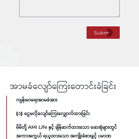
Submit
အာမခံလျော်ကြေးတောင်းခံခြင်း
ကျန်းမာရေးအာမခံအား
(၁) ငွေမလိုလျော်ကြေးလျှောက်ထားခြင်း
မိမိတို့ AMI Life နှင့် ချိန်ဆက်ထားသော ဆေးရုံများတွင်
အကာအကွယ် ရယူထားသော အကျိုးခံစားခွင့် ပမာဏ