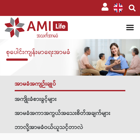
စုပေါင်းကျန်းမာရေးအာမခံ
အာမခံအကျဉ်းချုပ်
အကျိုးခံစားခွင့်များ
အာမခံအကာအကွယ်အသေးစိတ်အချက်များ
ဘာလို့အာမခံဝယ်ယူသင့်တာလဲ