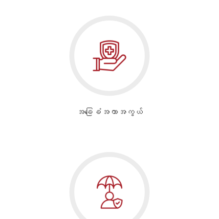
အခြေခံအကာအကွယ်