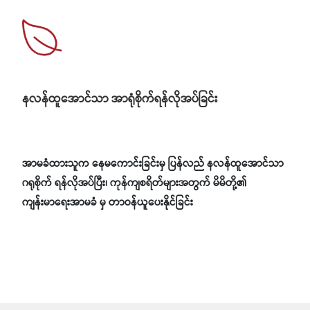
နလန်ထူအောင်သာ အာရုံစိုက်ရန်လိုအပ်ခြင်း
အာမခံထားသူက နေမကောင်းခြင်းမှ ပြန်လည် နလန်ထူအောင်သာ
ဂရုစိုက် ရန်လိုအပ်ပြီး၊ ကုန်ကျစရိတ်များအတွက် မိမိတို့၏
ကျန်းမာရေးအာမခံ မှ တာဝန်ယူပေးနိုင်ခြင်း