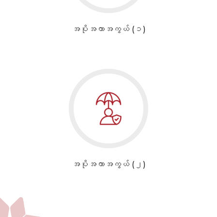
အပိုအကာအကွယ် (၁)
အပိုအကာအကွယ် (၂)