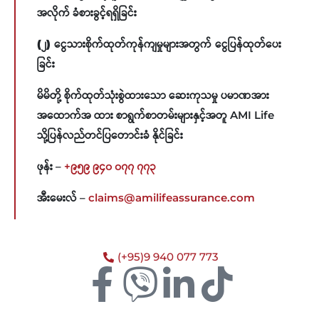
အလိုက် ခံစားခွင့်ရရှိခြင်း
(၂)​ ငွေသားစိုက်ထုတ်ကုန်ကျမှုများအတွက် ငွေပြန်ထုတ်ပေး
ခြင်း
မိမိတို့ စိုက်ထုတ်သုံးစွဲထားသော ဆေးကုသမှု ပမာဏအား
အထောက်အ ထား စာရွက်စာတမ်းများနှင့်အတူ AMI Life
သို့ပြန်လည်တင်ပြတောင်းခံ နိုင်ခြင်း
ဖုန်း –
+၉၅၉ ၉၄၀ ၀၇၇ ၇၇၃
အီးမေးလ် –
claims@amilifeassurance.com
(+95)9 940 077 773