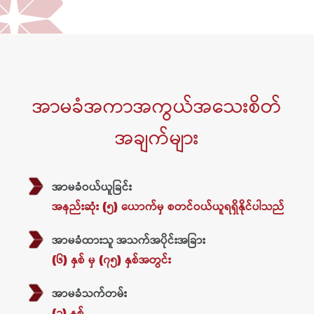
အာမခံအကာအကွယ်အသေးစိတ်
အချက်များ
အာမခံဝယ်ယူခြင်း
အနည်းဆုံး (၅) ယောက်မှ စတင်ဝယ်ယူရရှိနိုင်ပါသည်
အာမခံထားသူ အသက်အပိုင်းအခြား
(၆)​ နှစ် မှ (၇၅)​ နှစ်အတွင်း
အာမခံသက်တမ်း
(၁)​ နှစ်