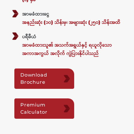
အာမခံထားငွေ
အနည်းဆုံး (၁၀) သိန်းမှ၊ အများဆုံး (၂၅၀) သိန်းအထိ
ပရီမီယံ
အာမခံထားသူ၏ အသက်အရွယ်နှင့် ရယူလိုသော
အကာအကွယ် အလိုက် ကွဲပြားနိုင်ပါသည်
Download
Brochure
Premium
Calculator