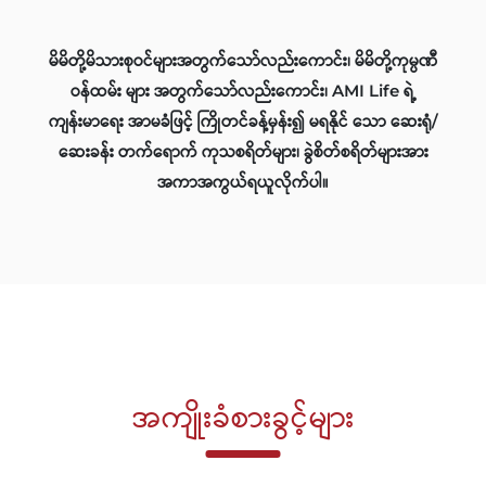
မိမိတို့မိသားစုဝင်များအတွက်သော်လည်းကောင်း၊ မိမိတို့ကုမ္ပဏီ
ဝန်ထမ်း များ အတွက်သော်လည်းကောင်း၊ AMI Life ရဲ့
ကျန်းမာရေး အာမခံဖြင့် ကြိုတင်ခန့်မှန်း၍ မရနိုင် သော ဆေးရုံ/
ဆေးခန်း တက်ရောက် ကုသစရိတ်များ၊ ခွဲစိတ်စရိတ်များအား
အကာအကွယ်ရယူလိုက်ပါ။
အကျိုးခံစားခွင့်များ