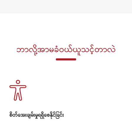
ဘာလို့အာမခံဝယ်ယူသင့်တာလဲ
စိတ်အေးချမ်းမှုရရှိစေနိုင်ခြင်း