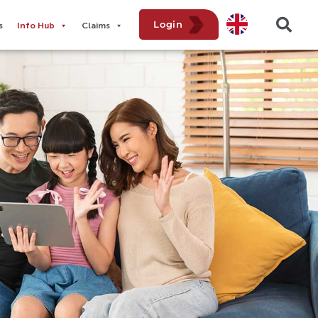
Login
​
Info Hub
Claims