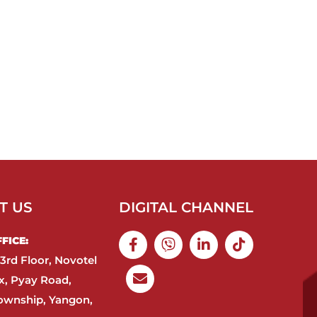
T US
DIGITAL CHANNEL
ICE:​
3rd Floor, Novotel
, Pyay Road,
ownship, Yangon,