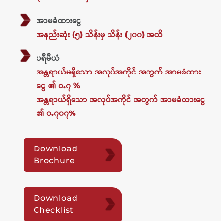
အာမခံထားငွေ
အနည်းဆုံး (၅) သိန်းမှ သိန်း (၂၀၀) အထိ
ပရီမီယံ
အန္တရာယ်မရှိသော အလုပ်အကိုင် အတွက် အာမခံထား
ငွေ ၏ ၀.၇ %
အန္တရာယ်ရှိသော အလုပ်အကိုင် အတွက် အာမခံထားငွေ
၏ ၀.၇၀၇%
Download
Brochure
Download
Checklist