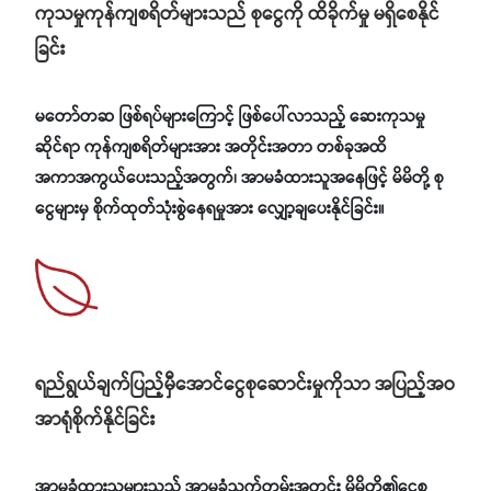
ကုသမှုကုန်ကျစရိတ်များသည် စုငွေကို ထိခိုက်မှု မရှိစေနိုင်
ခြင်း
မတော်တဆ ဖြစ်ရပ်များကြောင့် ဖြစ်ပေါ်လာသည့် ဆေးကုသမှု
ဆိုင်ရာ ကုန်ကျစရိတ်များအား အတိုင်းအတာ တစ်ခုအထိ
အကာအကွယ်ပေးသည့်အတွက်၊ အာမခံထားသူအနေဖြင့် မိမိတို့ စု
ငွေများမှ စိုက်ထုတ်သုံးစွဲနေရမှုအား လျှော့ချပေးနိုင်ခြင်း။
ရည်ရွယ်ချက်ပြည့်မှီအောင်ငွေစုဆောင်းမှုကိုသာ အပြည့်အဝ
အာရုံစိုက်နိုင်ခြင်း
အာမခံထားသူများသည် အာမခံသက်တမ်းအတွင်း မိမိတို့၏ငွေစု