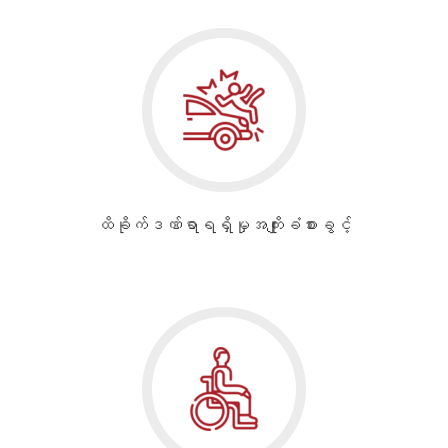
ထိခိုက်ဒဏ်ရာရရှိမှုအကျိုးခံစားခွင့်