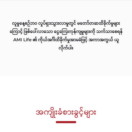
လူမှုနေ့စဉ်ဘဝ လှုပ်ရှားသွားလာမှုတွင် မတော်တဆထိခိုက်မှုများ
ကြောင့် ဖြစ်ပေါ်လာသော ငွေကြေးကုန်ကျမှုများကို သက်သာစေရန်
AMI Life ၏ ကိုယ်အင်္ဂါထိခိုက်မှုအာမခံဖြင့် အကာအကွယ် ယူ
လိုက်ပါ။
အကျိုးခံစားခွင့်များ