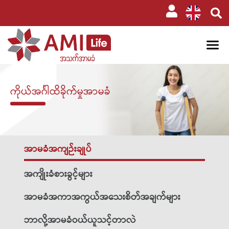
ကိုယ်အင်္ဂါထိခိုက်မှုအာမခံ​
အာမခံအကျဉ်းချုပ်
အကျိုးခံစားခွင့်များ
အာမခံအကာအကွယ်အသေးစိတ်အချက်များ
ဘာလို့အာမခံဝယ်ယူသင့်တာလဲ