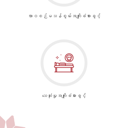
ထာဝစဉ်မသန်စွမ်းအကျိုးခံစားခွင့်
သေဆုံးမှုအကျိုးခံစားခွင့်