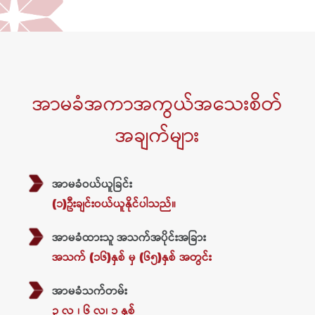
အာမခံအကာအကွယ်အသေးစိတ်
အချက်များ
အာမခံဝယ်ယူခြင်း
(၁)ဦးချင်းဝယ်ယူနိုင်ပါသည်။
အာမခံထားသူ အသက်အပိုင်းအခြား
အသက် (၁၆)နှစ် မှ (၆၅)နှစ် အတွင်း
အာမခံသက်တမ်း
၃ လ ၊ ၆ လ၊ ၁ နှစ်