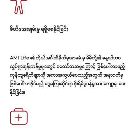
စိတ်အေးချမ်းမှု ရရှိစေနိုင်ခြင်း
AMI Life ၏ ကိုယ်အင်္ဂါထိခိုက်မှုအာမခံ မှ မိမိတို့၏ နေ့စဉ်ဘဝ
လှုပ်ရှားရုန်းကန်မှုများတွင် မတော်တဆမှုကြောင့် ဖြစ်ပေါ်လာမည့်
ကုန်ကျစရိတ်များကို အကာအကွယ်ပေးသည့်အတွက် အနာဂတ်မှ
ဖြစ်ပေါ်လာနိုင်မည့် ငွေကြေးဆိုင်ရာ စိုးရိမ်ပူပန်မှုအား လျော့ချ ပေး
နိုင်ခြင်း။