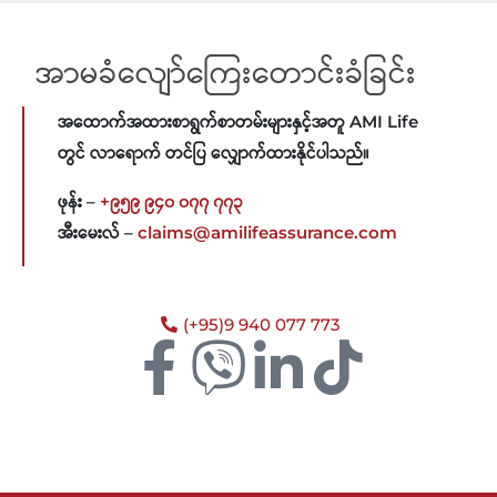
အာမခံလျော်ကြေးတောင်းခံခြင်း
အထောက်အထားစာရွက်စာတမ်းများနှင့်အတူ AMI Life
တွင် လာရောက် တင်ပြ လျှောက်ထားနိုင်ပါသည်။
ဖုန်း –
+၉၅၉ ၉၄၀ ၀၇၇ ၇၇၃
အီးမေးလ် –
claims@amilifeassurance.com
(+95)9 940 077 773