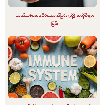
ခေတ်သစ်ဆေးလိပ်သောက်ခြင်း (သို့) အထိုင်များ
ခြင်း