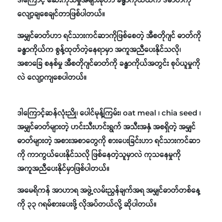
လျော့ချစေချင်တာဖြစ်ပါတယ်။
အမျှင်ဓာတ်ဟာ ရင်သားကင်ဆာကိုဖြစ်စေတဲ့ အီစတိုဂျင် ဓာတ်ကို
ခန္ဓာကိုယ်က စွန့်ထုတ်တဲ့နေရာမှာ အကူအညီပေးနိုင်သလို၊
အစာခြေ စနစ်မှု အီစတိုဂျင်ဓာတ်ကို ခန္ဓာကိုယ်အတွင်း စုပ်ယူမှုကို
လဲ လျော့ကျစေပါတယ်။
ဒါကြောင့်ဆန်လုံးညို၊ ပေါင်မုန့်ကြမ်း၊ oat meal ၊ chia seed ၊
အမျှင်ဓာတ်များတဲ့ ဟင်းသီးဟင်းရွက် အသီးအနှံ အစရှိတဲ့ အမျှင်
ဓာတ်များတဲ့ အစားအစာတွေကို စားပေးခြင်းဟာ ရင်သားကင်ဆာ
ကို ကာကွယ်ပေးနိုင်သလို ဖြစ်နေတဲ့သူမှာလဲ ကုသနေမှုကို
အကူအညီပေးနိုင်မှာဖြစ်ပါတယ်။
အမေရိကန် အာဟာရ အဖွဲ့လမ်းညွန်ချက်အရ အမျှင်ဓာတ်တစ်နေ့
ကို ၃၃ ဂရမ်စားပေးဖို့ လိုအပ်တယ်လို့ ဆိုပါတယ်။