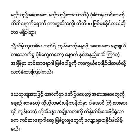
မည့်သည့်အစားအစာ မည့်သည့်စားသောက်ပုံ ပုံစံကမှ ကင်ဆာကို
ထိထိရောက်ရောက် ကာကွယ်သလို၊ တိတိပပ ဖြစ်စေနိုင်တယ်ဆို
တာ မရှိပါဘူး။
သို့ပင်မဲ့ လူတစ်ယောက်ရဲ့ ကျန်းမာတဲ့နေ့စဉ် အစားအစာ ရွေးချယ်
စားသောက်မှု ပုံစံတွေကတော့ နောက် နှစ်အနည်းငယ် ကြာတဲ့
အချိန်မှာ ကင်ဆာရောဂါ ဖြစ်ပေါ်မှုကို ကာကွယ်ပေးနိုင်ပါတယ်လို့
လက်ခံထားကြပါတယ်။
ယေဘုယျအားဖြင့် အောက်မှာ ဖော်ြပပေးတဲ့ အစားအစာတွေကို
နေ့စဉ် စားနေတဲ့ ကိုယ့်ထမင်းပန်းကန်ထဲမှာ ပါအောင် ကြိုးစားပေး
ရင် ကျန်းမာတဲ့ ကိုယ်ခန္ဓာ အချိုးအစားကို ထိန်းသိမ်းပေးနိုင်ရုံသာ
မက ကင်ဆာရောဂါတွေ ဖြစ်ပွားမှုတွေကို လျော့ချပေးနိုင်ပါလိမ့်
မယ်။