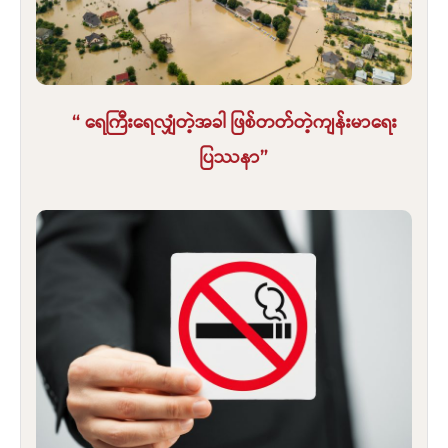
“ ရေကြီးရေလျှံတဲ့အခါ ဖြစ်တတ်တဲ့ကျန်းမာရေး
ပြဿနာ”