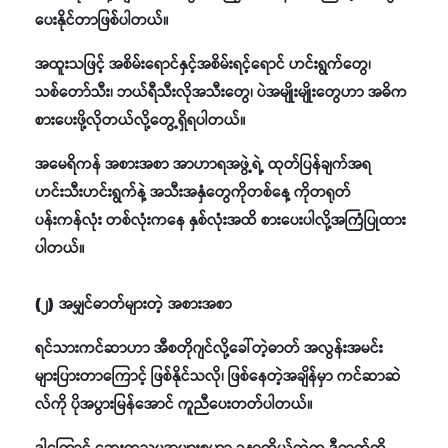
ပေးနိုင်တာဖြစ်ပါတယ်။
အထူးသဖြင့် အစိမ်းရောင်နှင့်အစိမ်းရင့်ရောင် ဟင်းရွက်တွေ၊
သစ်တော်သီး၊ ဘယ်ရီသီးလိုအသီးတွေ၊ ပဲအမျိုးမျိုးတွေဟာ အဓိက
စားပေးဖို့လိုတယ်လို့တွေ့ရှိရပါတယ်။
အမေရိကန် အစားအစာ အာဟာရအဖွဲ့ရဲ့ ထုတ်ပြန်ချက်အရ
ဟင်းသီးဟင်းရွက်နဲ့ အသီးအနှံတွေကိုတစ်နေ့ ကိုတရုတ်
ပန်းကန်လုံး တစ်လုံးကနေ နှစ်လုံးအထိ စားပေးပါလို့အကြံပြုထား
ပါတယ်။
(၂) အမျှင်ဓာတ်များတဲ့ အစားအစာ
ရင်သားကင်ဆာဟာ အီစတိုဂျင်လို့ခေါ်တဲ့ဓာတ် အလွန်းအမင်း
များပြားတာကြောင့် ဖြစ်နိုင်သလို၊ ဖြစ်နေတဲ့အချိန်မှာ ကင်ဆာဆဲ
လ်ကို ပိုအပွားမြန်အောင် ကူညီပေးတတ်ပါတယ်။
ဒါကြောင့် ဆေးကုသမှုအများစုဟာ ခန္ဓာကိုယ်ထဲက ဒီဓာတ်ကို