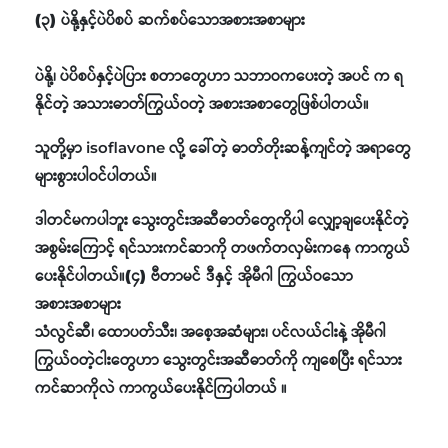
(၃) ပဲနို့နှင့်ပဲပိစပ် ဆက်စပ်သောအစားအစာများ
ပဲနို့၊ ပဲပိစပ်နှင့်ပဲပြား စတာတွေဟာ သဘာဝကပေးတဲ့ အပင် က ရ
နိုင်တဲ့ အသားဓာတ်ကြွယ်ဝတဲ့ အစားအစာတွေဖြစ်ပါတယ်။
သူတို့မှာ isoflavone လို့ ခေါ်တဲ့ ဓာတ်တိုးဆန့်ကျင်တဲ့ အရာတွေ
များစွားပါဝင်ပါတယ်။
ဒါတင်မကပါဘူး သွေးတွင်းအဆီဓာတ်တွေကိုပါ လျှော့ချပေးနိုင်တဲ့
အစွမ်းကြောင့် ရင်သားကင်ဆာကို တဖက်တလှမ်းကနေ ကာကွယ်
ပေးနိုင်ပါတယ်။
(၄) ဗီတာမင် ဒီနှင့် အိုမီဂါ ကြွယ်ဝသော
အစားအစာများ
သံလွင်ဆီ၊ ထောပတ်သီး၊ အစေ့အဆံများ၊ ပင်လယ်ငါးနဲ့ အိုမီဂါ
ကြွယ်ဝတဲ့ငါးတွေဟာ သွေးတွင်းအဆီဓာတ်ကို ကျစေပြီး ရင်သား
ကင်ဆာကိုလဲ ကာကွယ်ပေးနိုင်ကြပါတယ် ။