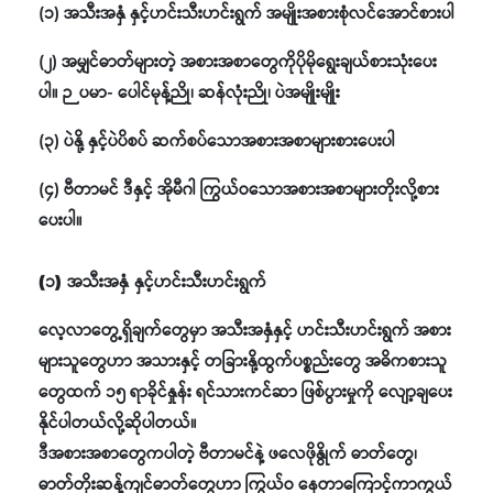
(၁) အသီးအနှံ နှင့်ဟင်းသီးဟင်းရွက် အမျိုးအစားစုံလင်အောင်စားပါ
(၂) အမျှင်ဓာတ်များတဲ့ အစားအစာတွေကိုပိုမိုရွေးချယ်စားသုံးပေး
ပါ။ ဉပမာ- ပေါင်မုန့်ညို၊ ဆန်လုံးညို၊ ပဲအမျိုးမျိုး
(၃) ပဲနို့ နှင့်ပဲပိစပ် ဆက်စပ်သောအစားအစာများစားပေးပါ
(၄) ဗီတာမင် ဒီနှင့် အိုမီဂါ ကြွယ်ဝသောအစားအစာများတိုးလို့စား
ပေးပါ။
(၁) အသီးအနှံ နှင့်ဟင်းသီးဟင်းရွက်
လေ့လာတွေ့ရှိချက်တွေမှာ အသီးအနှံနှင့် ဟင်းသီးဟင်းရွက် အစား
များသူတွေဟာ အသားနှင့် တခြားနို့ထွက်ပစ္စည်းတွေ အဓိကစားသူ
တွေထက် ၁၅ ရာခိုင်နှုန်း ရင်သားကင်ဆာ ဖြစ်ပွားမှုကို လျော့ချပေး
နိုင်ပါတယ်လို့ဆိုပါတယ်။
ဒီအစားအစာတွေကပါတဲ့ ဗီတာမင်နဲ့ ဖလေဖိုနွိုက် ဓာတ်တွေ၊
ဓာတ်တိုးဆန့်ကျင်ဓာတ်တွေဟာ ကြွယ်ဝ နေတာကြောင့်ကာကွယ်