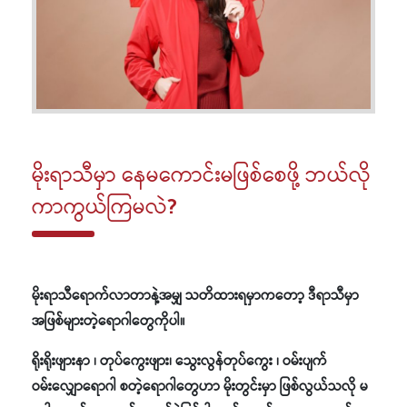
မိုးရာသီမှာ နေမကောင်းမဖြစ်စေဖို့ ဘယ်လို
ကာကွယ်ကြမလဲ?
မိုးရာသီရောက်လာတာနဲ့အမျှ သတိထားရမှာကတော့ ဒီရာသီမှာ
အဖြစ်များတဲ့ရောဂါတွေကိုပါ။
ရိုးရိုးဖျားနာ ၊ တုပ်ကွေးဖျား၊ သွေးလွန်တုပ်ကွေး ၊ ဝမ်းပျက်
ဝမ်းလျှောရောဂါ စတဲ့ရောဂါတွေဟာ မိုးတွင်းမှာ ဖြစ်လွယ်သလို မ