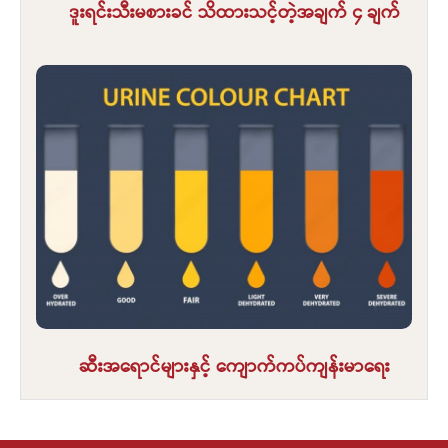
ဒူးရင်းသီးမစားခင် သိထားသင့်တဲ့အချက် ၄ ချက်
ဆီးအရောင်များနှင့် ကျောက်ကပ်ကျန်းမာရေး