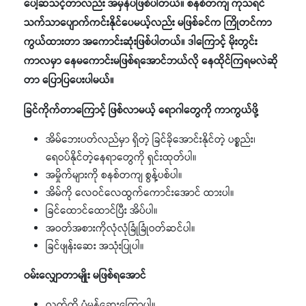
ပေါ့ဆသင့်တာလည်း အမှန်ပဲဖြစ်ပါတယ်။ စနစ်တကျ ကုသရင်
သက်သာပျောက်ကင်းနိုင်ပေမယ့်လည်း မဖြစ်ခင်က ကြိုတင်ကာ
ကွယ်ထားတာ အကောင်းဆုံးဖြစ်ပါတယ်။ ဒါကြောင့် မိုးတွင်း
ကာလမှာ နေမကောင်းမဖြစ်ရအောင်ဘယ်လို နေထိုင်ကြရမလဲဆို
တာ ပြောပြပေးပါမယ်။
ခြင်ကိုက်တာကြောင့် ဖြစ်လာမယ့် ရောဂါတွေကို ကာကွယ်ဖို့
အိမ်ဘေးပတ်လည်မှာ ရှိတဲ့ ခြင်ခိုအောင်းနိုင်တဲ့ ပစ္စည်း၊
ရေဝပ်နိုင်တဲ့နေရာတွေကို ရှင်းထုတ်ပါ။
အမှိုက်များကို စနစ်တကျ စွန့်ပစ်ပါ။
အိမ်ကို လေဝင်လေထွက်ကောင်းအောင် ထားပါ။
ခြင်ထောင်ထောင်ပြီး အိပ်ပါ။
အဝတ်အစားကိုလုံလုံခြုံခြုံဝတ်ဆင်ပါ။
ခြင်ဖျန်းဆေး အသုံးပြုပါ။
ဝမ်းလျှောတာမျိုး မဖြစ်ရအောင်
လက်ကို ပုံမှန်ဆေးကြောပါ။