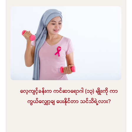
လေ့ကျင့်ခန်းက ကင်ဆာရောဂါ (၁၃) မျိုးကို ကာ
ကွယ်လျှော့ချ ပေးနိုင်တာ သင်သိရဲ့လား?