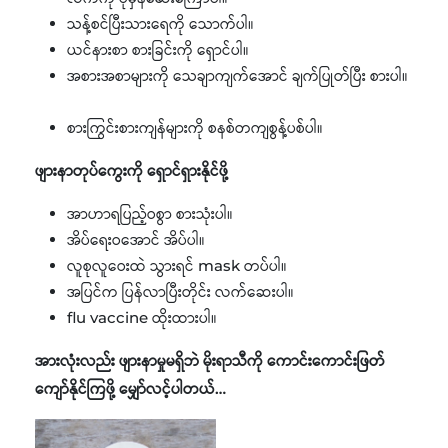
သန့်စင်ပြီးသားရေကို သောက်ပါ။
ယင်နားစာ စားခြင်းကို ရှောင်ပါ။
အစားအစာများကို သေချာကျက်အောင် ချက်ပြုတ်ပြီး စားပါ။
စားကြွင်းစားကျန်များကို စနစ်တကျစွန့်ပစ်ပါ။
ဖျားနာတုပ်ကွေးကို ရှောင်ရှားနိုင်ဖို့
အာဟာရပြည့်ဝစွာ စားသုံးပါ။
အိပ်ရေးဝအောင် အိပ်ပါ။
လူစုလူဝေးထဲ သွားရင် mask တပ်ပါ။
အပြင်က ပြန်လာပြီးတိုင်း လက်ဆေးပါ။
flu vaccine ထိုးထားပါ။
အားလုံးလည်း ဖျားနာမှုမရှိဘဲ မိုးရာသီကို ကောင်းကောင်းဖြတ်
ကျော်နိုင်ကြဖို့ မျှော်လင့်ပါတယ်…